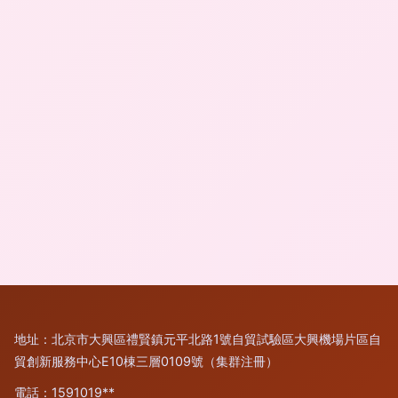
地址：北京市大興區禮賢鎮元平北路1號自貿試驗區大興機場片區自
貿創新服務中心E10棟三層0109號（集群注冊）
電話：1591019**