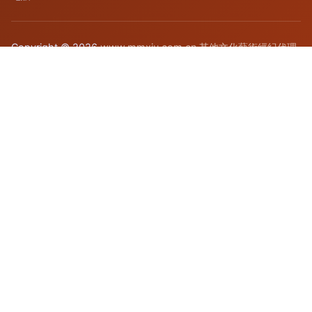
Copyright © 2026
www.mmxiu.com.cn
其他文化藝術經紀代理
北京萬億門傳媒有限公司
其他文化藝術經紀代理
版權所有
Sitemap
感谢您访问我们的网站，您可能还对以下资源感兴趣：邯郸卫父
人力资源有限公司
欧美草逼|欧美草比|欧美视频|欧美视频在线免费|欧美网|欧美逼|
欧美穴短视频|欧美插b射|欧美超碰123|欧美潮吹图
网站地图
内射喷水高潮视频 91极品探花 91在线导航 91热资源站 99福利导航网 AV极品老司机
日本一级大片
微拍福利在线观看
91香蕉APP
国产二区三区
国
产精品性
乱伦种子
美国伦理大片
国产二区在线观看
美女伦理
av资源影院 岛国福利导航 激情福利导航 久草咨源库 欧美人妖导航 熟妇91中文字幕
视频
福利偷拍小视频
91社区国产
丁香五月天堂
欧美变态一区
国产综合在线观看
国产免费一级片
福利视频资源站
成人午夜在